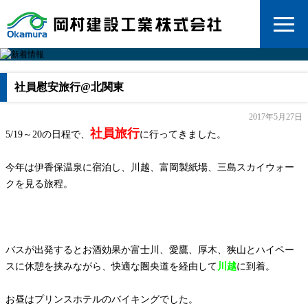
社員慰安旅行@北関東
2017年5月27日
社員旅行
5/19～20の日程で、
に行ってきました。
今年は伊香保温泉に宿泊し、川越、富岡製紙場、三島スカイウォー
クを見る旅程。
バスが出発するとお酒効果か富士川、愛鷹、厚木、狭山とハイペー
スに休憩を挟みながら、快適な圏央道を経由して
川越
に到着。
お昼はプリンスホテルのバイキングでした。