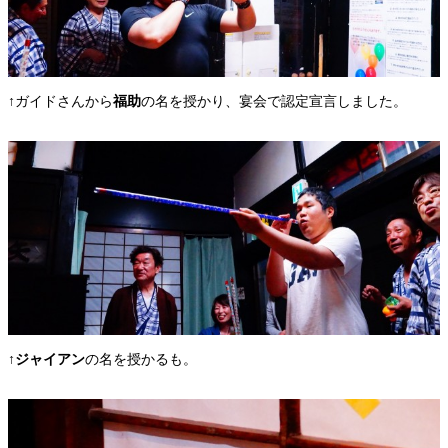
↑ガイドさんから
福助
の名を授かり、宴会で認定宣言しました。
↑
ジャイアン
の名を授かるも。