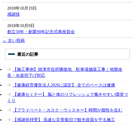
2018年10月19日
感謝状
2018年10月9日
創立50年・創業90年記念式典祝賀会
←
古い投稿
【施工事例】焼津市役所隣接地 駐車場舗装工事｜地盤改
良・歩道切下げ対応
【健康経営優良法人2026に認定】 全てのベースは健康
【健康セミナー】 脳と体のリフレッシュで働きやすい環境づ
くり
【プライベート・カスク・ウィスキー】時間が個性を生む
【感謝状拝受】 迅速な災害復旧で観光資源を守る施工