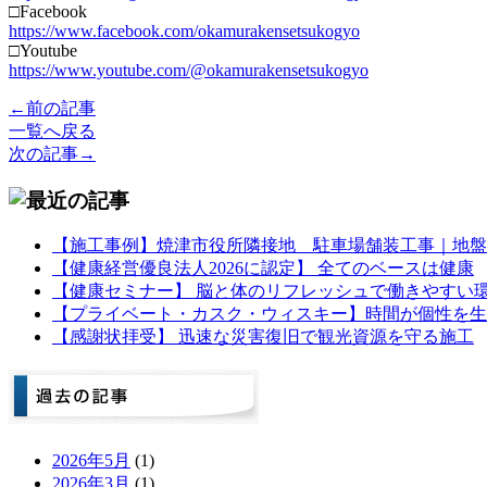
□Facebook
https://www.facebook.com/okamurakensetsukogyo
□Youtube
https://www.youtube.com/@okamurakensetsukogyo
←前の記事
一覧へ戻る
次の記事→
【施工事例】焼津市役所隣接地 駐車場舗装工事｜地盤
【健康経営優良法人2026に認定】 全てのベースは健康
【健康セミナー】 脳と体のリフレッシュで働きやすい
【プライベート・カスク・ウィスキー】時間が個性を生
【感謝状拝受】 迅速な災害復旧で観光資源を守る施工
2026年5月
(1)
2026年3月
(1)