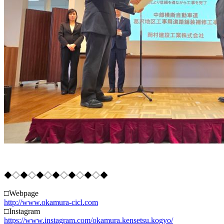
◆◇◆◇◆◇◆◇◆◇◆◇◆
□Webpage
http://www.okamura-cicl.com
□Instagram
https://www.instagram.com/okamura.kensetsu.kogyo/