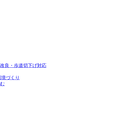
改良・歩道切下げ対応
環境づくり
む